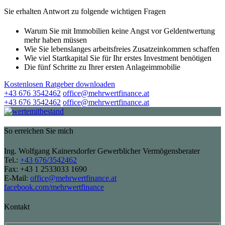
Sie erhalten Antwort zu folgende wichtigen Fragen
Warum Sie mit Immobilien keine Angst vor Geldentwertung
mehr haben müssen
Wie Sie lebenslanges arbeitsfreies Zusatzeinkommen schaffen
Wie viel Startkapital Sie für Ihr erstes Investment benötigen
Die fünf Schritte zu Ihrer ersten Anlageimmobilie
Kostenlosen Ratgeber downloaden
+43 676 3542462
office@mehrwertfinance.at
+43 676 3542462
office@mehrwertfinance.at
So erreichen Sie mich
Ing. Wolfgang Kainersdorfer Gewerblicher Vermögensberater
Tel.:
+43 676/3542462
Fax: +43 1 2533033 1690
E-Mail:
office@mehrwertfinance.at
facebook.com/mehrwertfinance
Kontakt