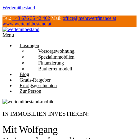
Wertemitbestand
Tel.:
+43 676 35 42 462
Mail:
office@mehrwertfinance.at
www.wertemitbestand.at
Menu
Lösungen
Vorsorgewohnung
Spezialimmobilien
Finanzierung
Bauherrenmodell
Blog
Gratis-Ratgeber
Erfolgsgeschichten
Zur Person
IN IMMOBILIEN INVESTIEREN:
Mit Wolfgang