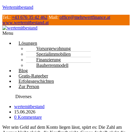
Wertemitbestand
Tel.:
+43 676 35 42 462
Mail:
office@mehrwertfinance.at
www.wertemitbestand.at
Menu
Lösungen
Vorsorgewohnung
Spezialimmobilien
Finanzierung
Bauherrenmodell
Blog
Gratis-Ratgeber
Erfolgsgeschichten
Zur Person
Diverses
wertemitbestand
15.06.2026
0 Kommentare
Wer sein Geld auf dem Konto liegen lässt, spürt es: Die Zahl am