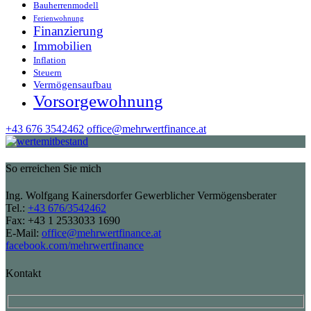
Bauherrenmodell
Ferienwohnung
Finanzierung
Immobilien
Inflation
Steuern
Vermögensaufbau
Vorsorgewohnung
+43 676 3542462
office@mehrwertfinance.at
So erreichen Sie mich
Ing. Wolfgang Kainersdorfer Gewerblicher Vermögensberater
Tel.:
+43 676/3542462
Fax: +43 1 2533033 1690
E-Mail:
office@mehrwertfinance.at
facebook.com/mehrwertfinance
Kontakt