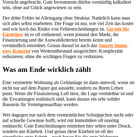
Vorsicht angebracht. Gute Investments dürfen vernünftig kalkuliert
sein, ohne auf Glück angewiesen zu sein.
Der dritte Fehler ist Alleingang ohne Struktur. Natürlich kann man
sich alles selbst erarbeiten. Die Frage ist nur, wie viel Zeit das kostet
und wie hoch das Risiko von Fehlentscheidungen ist.
Gerade für
Einsteiger
ist es oft entlastend, wenn jemand den Markt, die
Finanzierung und die Auswahlkriterien bereits kennt und
verständlich einordnet. Genau darauf ist auch das
Smarte Immo-
easy-Konzept
von Wertemitbestand ausgerichtet: Komplexität
reduzieren, ohne die wichtigen Fragen zu verkürzen.
Was am Ende wirklich zählt
Eine vermietete Wohnung als Geldanlage ist dann sinnvoll, wenn sie
nicht nur auf dem Papier gut aussieht, sondern zu Ihrem Leben
passt. Wenn die Finanzierung Luft lässt, die Lage vermietbar ist und
die Erwartungen realistisch sind, kann daraus ein sehr solider
Baustein für Vermögensaufbau werden.
Wer dagegen nur nach dem vermeintlichen Schnäppchen sucht oder
auf schnelle Gewinne hofft, wird mit Immobilien oft unnötig
enttäuscht. Gute Entscheidungen entstehen hier selten unter Druck,
sondern aus Klarheit. Und genau diese Klarheit ist oft der
eigentliche erste Schritt – noch bevor Sie die erste Wohnung