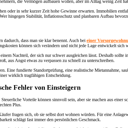
rnehmern, die Vermögen aufbauen wollen, aber im Alltag wenig Zeit hab
chen oder in sehr kurzer Zeit hohe Gewinne erwarten. Immobilien entfal
Wer hingegen Stabilität, Inflationsschutz und planbaren Aufbau bevorzu
rn dadurch, dass man sie klar benennt. Auch bei
einer Vorsorgewohn
kosten können sich verändern und nicht jede Lage entwickelt sich wi
it einem Nachteil, der sich nur schwer ausgleichen lässt. Deshalb sollt
oß, aus Angst etwas zu verpassen zu schnell zu unterschreiben.
eren. Eine fundierte Standortprüfung, eine realistische Mietannahme, sa
iner wirklich tragfähigen Entscheidung.
sche Fehler von Einsteigern
sen. Steuerliche Vorteile können sinnvoll sein, aber sie machen aus ein
echten Plus.
 Käufer fragen sich, ob sie selbst dort wohnen würden. Für eine Anlage
barkeit schlägt fast immer den persönlichen Geschmack.