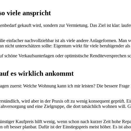
 viele anspricht
nbedarf gekauft wird, sondern zur Vermietung. Das Ziel ist klar: lau
bilie einfacher nachvollziehbar ist als viele andere Anlageformen. Man 
nicht unterschätzen sollte: Eigentum wirkt für viele beruhigender als 
uf schöne Verkaufsunterlagen oder optimistische Renditeversprechen sch
auf es wirklich ankommt
fragen zuerst: Welche Wohnung kann ich mir leisten? Die bessere Frage
ständlich, wird aber in der Praxis oft zu wenig konsequent geprüft. Ei
el, Nahversorgung und eine Zielgruppe, die dort tatsächlich wohnen wil
günstiger Kaufpreis hilft wenig, wenn schon nach kurzer Zeit hohe Re
 oft besser planbar. Dafür ist der Einstiegspreis meist höher. Es ist