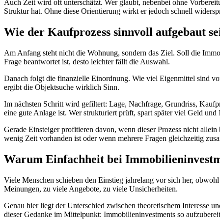
Auch Zeit wird oft unterschätzt. Wer glaubt, nebenbei ohne Vorbereitu
Struktur hat. Ohne diese Orientierung wirkt er jedoch schnell widersp
Wie der Kaufprozess sinnvoll aufgebaut sei
Am Anfang steht nicht die Wohnung, sondern das Ziel. Soll die Immobi
Frage beantwortet ist, desto leichter fällt die Auswahl.
Danach folgt die finanzielle Einordnung. Wie viel Eigenmittel sind v
ergibt die Objektsuche wirklich Sinn.
Im nächsten Schritt wird gefiltert: Lage, Nachfrage, Grundriss, Kauf
eine gute Anlage ist. Wer strukturiert prüft, spart später viel Geld und
Gerade Einsteiger profitieren davon, wenn dieser Prozess nicht allei
wenig Zeit vorhanden ist oder wenn mehrere Fragen gleichzeitig z
Warum Einfachheit bei Immobilieninvestme
Viele Menschen schieben den Einstieg jahrelang vor sich her, obwohl d
Meinungen, zu viele Angebote, zu viele Unsicherheiten.
Genau hier liegt der Unterschied zwischen theoretischem Interesse u
dieser Gedanke im Mittelpunkt: Immobilieninvestments so aufzubereit