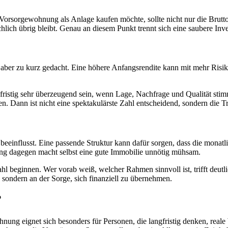
e Vorsorgewohnung als Anlage kaufen möchte, sollte nicht nur die Brutt
hlich übrig bleibt. Genau an diesem Punkt trennt sich eine saubere In
 aber zu kurz gedacht. Eine höhere Anfangsrendite kann mit mehr Risik
istig sehr überzeugend sein, wenn Lage, Nachfrage und Qualität stimm
 Dann ist nicht eine spektakulärste Zahl entscheidend, sondern die Tra
eeinflusst. Eine passende Struktur kann dafür sorgen, dass die monatl
ng dagegen macht selbst eine gute Immobilie unnötig mühsam.
ahl beginnen. Wer vorab weiß, welcher Rahmen sinnvoll ist, trifft deu
, sondern an der Sorge, sich finanziell zu übernehmen.
?
nung eignet sich besonders für Personen, die langfristig denken, real