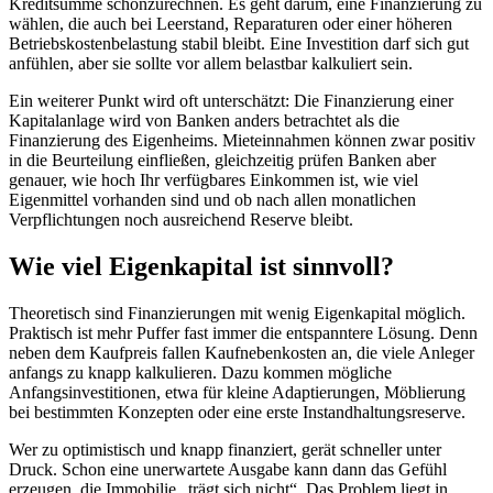
Kreditsumme schönzurechnen. Es geht darum, eine Finanzierung zu
wählen, die auch bei Leerstand, Reparaturen oder einer höheren
Betriebskostenbelastung stabil bleibt. Eine Investition darf sich gut
anfühlen, aber sie sollte vor allem belastbar kalkuliert sein.
Ein weiterer Punkt wird oft unterschätzt: Die Finanzierung einer
Kapitalanlage wird von Banken anders betrachtet als die
Finanzierung des Eigenheims. Mieteinnahmen können zwar positiv
in die Beurteilung einfließen, gleichzeitig prüfen Banken aber
genauer, wie hoch Ihr verfügbares Einkommen ist, wie viel
Eigenmittel vorhanden sind und ob nach allen monatlichen
Verpflichtungen noch ausreichend Reserve bleibt.
Wie viel Eigenkapital ist sinnvoll?
Theoretisch sind Finanzierungen mit wenig Eigenkapital möglich.
Praktisch ist mehr Puffer fast immer die entspanntere Lösung. Denn
neben dem Kaufpreis fallen Kaufnebenkosten an, die viele Anleger
anfangs zu knapp kalkulieren. Dazu kommen mögliche
Anfangsinvestitionen, etwa für kleine Adaptierungen, Möblierung
bei bestimmten Konzepten oder eine erste Instandhaltungsreserve.
Wer zu optimistisch und knapp finanziert, gerät schneller unter
Druck. Schon eine unerwartete Ausgabe kann dann das Gefühl
erzeugen, die Immobilie „trägt sich nicht“. Das Problem liegt in