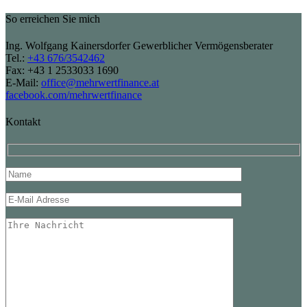
So erreichen Sie mich
Ing. Wolfgang Kainersdorfer Gewerblicher Vermögensberater
Tel.:
+43 676/3542462
Fax: +43 1 2533033 1690
E-Mail:
office@mehrwertfinance.at
facebook.com/mehrwertfinance
Kontakt
Please leave this field empty.
Please leave th
Please leave this