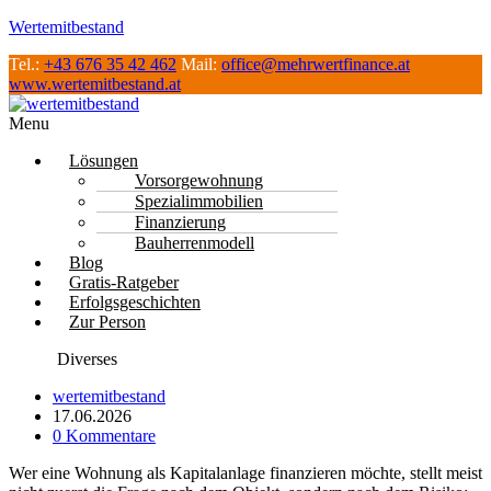
Wertemitbestand
Tel.:
+43 676 35 42 462
Mail:
office@mehrwertfinance.at
www.wertemitbestand.at
Menu
Lösungen
Vorsorgewohnung
Spezialimmobilien
Finanzierung
Bauherrenmodell
Blog
Gratis-Ratgeber
Erfolgsgeschichten
Zur Person
Diverses
wertemitbestand
17.06.2026
0 Kommentare
Wer eine Wohnung als Kapitalanlage finanzieren möchte, stellt meist